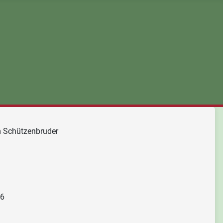
m Schützenbruder
26