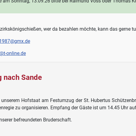
m Sonntag, 13.09.26 bitte bei Raimund Voss oder Thomas Koch
kskönigschießen, wer da bezahlen möchte, kann das gerne tu
1987@gmx.de
@t-online.de
g nach Sande
nserem Hofstaat am Festumzug der St. Hubertus Schützenbrude
enregie zu organisieren. Empfang der Gäste ist um 14.45 Uhr a
nserer befreundeten Bruderschaft.