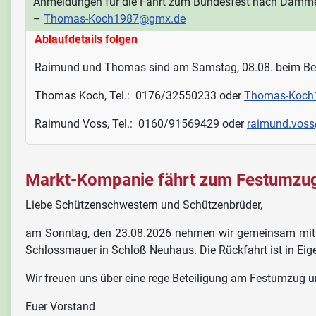
Anmeldungen für die Fahrt zum Bundesfest nach Damme a
–
Thomas-Koch1987@gmx.de
Ablaufdetails folgen
Raimund und Thomas sind am Samstag, 08.08. beim Bezir
Thomas Koch, Tel.: 0176/32550233 oder
Thomas-Koch
Raimund Voss, Tel.: 0160/91569429 oder
raimund.voss
Markt-Kompanie fährt zum Festumzu
Liebe Schützenschwestern und Schützenbrüder,
am Sonntag, den 23.08.2026 nehmen wir gemeinsam mit u
Schlossmauer in Schloß Neuhaus. Die Rückfahrt ist in Eig
Wir freuen uns über eine rege Beteiligung am Festumzug u
Euer Vorstand