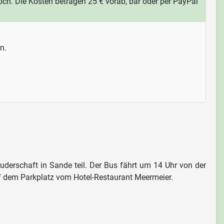
. Die Kosten betragen 25 € vorab, bar oder per PayPal
n.
rschaft in Sande teil. Der Bus fährt um 14 Uhr von der
uf dem Parkplatz vom Hotel-Restaurant Meermeier.